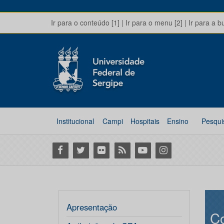
Ir para o conteúdo [1]
|
Ir para o menu [2]
|
Ir para a b
Institucional
Campi
Hospitais
Ensino
Pesqui
Facebook
Twitter
Flickr
RSS
Youtube
Instagram
Apresentação
Co