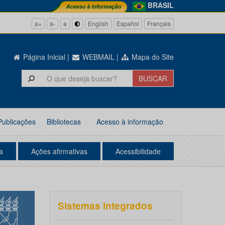
BRASIL
a+
a-
a
English
Español
Français
Página Inicial
|
WEBMAIL
|
Mapa do Site
Publicações
Bibliotecas
Acesso à informação
a
Ações afirmativas
Acessibilidade
Sistemas integrados