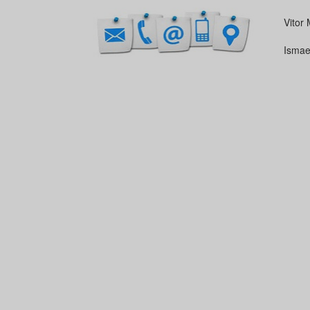
Vitor 
Ismae