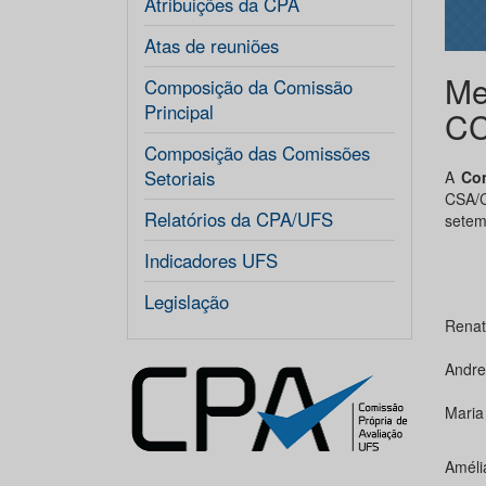
Atribuições da CPA
Atas de reuniões
Me
Composição da Comissão
Principal
C
Composição das Comissões
Setoriais
A
Com
CSA/C
Relatórios da CPA/UFS
setem
Indicadores UFS
N
Legislação
Renat
Andre
Maria
Améli