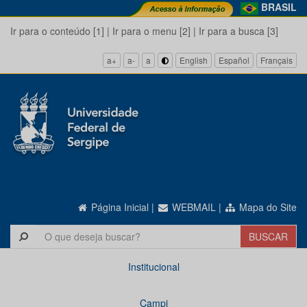
BRASIL
Ir para o conteúdo [1]
|
Ir para o menu [2]
|
Ir para a busca [3]
a+
a-
a
English
Español
Français
Página Inicial
|
WEBMAIL
|
Mapa do Site
Institucional
Campi