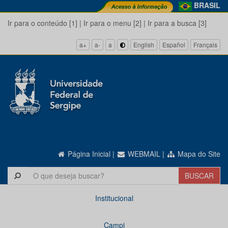
BRASIL
Ir para o conteúdo [1]
|
Ir para o menu [2]
|
Ir para a busca [3]
a+
a-
a
English
Español
Français
Página Inicial
|
WEBMAIL
|
Mapa do Site
Institucional
Campi