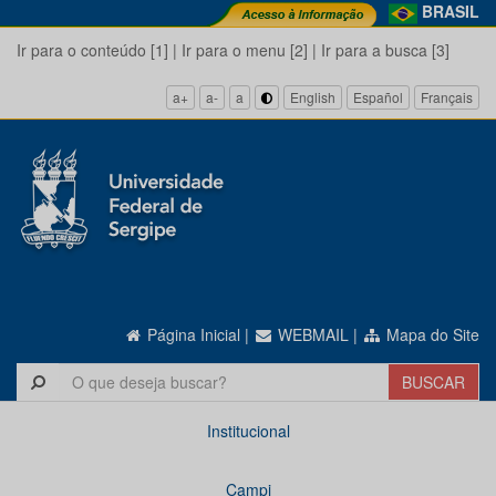
BRASIL
Ir para o conteúdo [1]
|
Ir para o menu [2]
|
Ir para a busca [3]
a+
a-
a
English
Español
Français
Página Inicial
|
WEBMAIL
|
Mapa do Site
Institucional
Campi