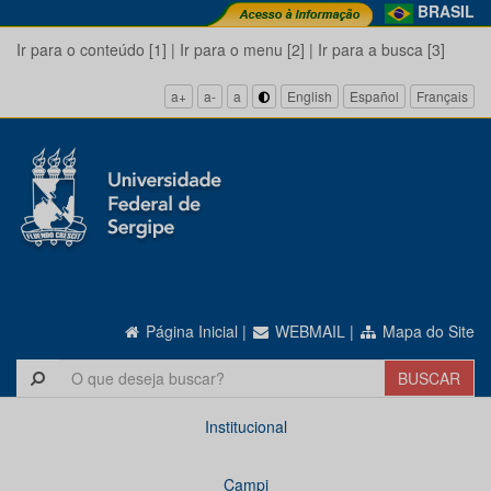
BRASIL
Ir para o conteúdo [1]
|
Ir para o menu [2]
|
Ir para a busca [3]
a+
a-
a
English
Español
Français
Página Inicial
|
WEBMAIL
|
Mapa do Site
Institucional
Campi