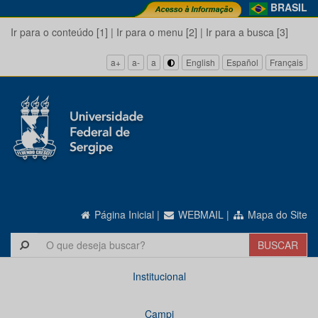
BRASIL
Ir para o conteúdo [1]
|
Ir para o menu [2]
|
Ir para a busca [3]
a+
a-
a
English
Español
Français
Página Inicial
|
WEBMAIL
|
Mapa do Site
Institucional
Campi