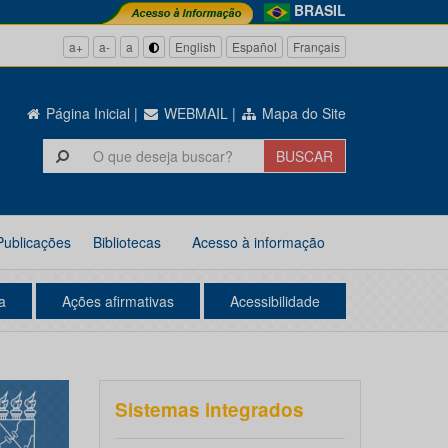
BRASIL
a+
a-
a
English
Español
Français
Página Inicial
|
WEBMAIL
|
Mapa do Site
Publicações
Bibliotecas
Acesso à informação
a
Ações afirmativas
Acessibilidade
Sistemas integrados