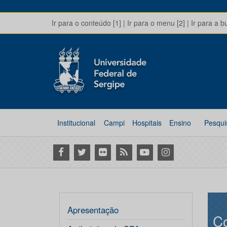
Ir para o conteúdo [1]
|
Ir para o menu [2]
|
Ir para a b
Institucional
Campi
Hospitais
Ensino
Pesqui
Facebook
Twitter
Flickr
RSS
Youtube
Instagram
Apresentação
Co