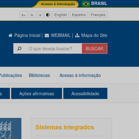
BRASIL
a+
a-
a
English
Español
Français
Página Inicial
|
WEBMAIL
|
Mapa do Site
Publicações
Bibliotecas
Acesso à informação
a
Ações afirmativas
Acessibilidade
Sistemas integrados