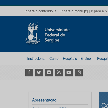
Ir para o conteúdo [1]
|
Ir para o menu [2]
|
Ir para a b
Institucional
Campi
Hospitais
Ensino
Pesqui
Facebook
Twitter
Flickr
RSS
Youtube
Instagram
Apresentação
Co