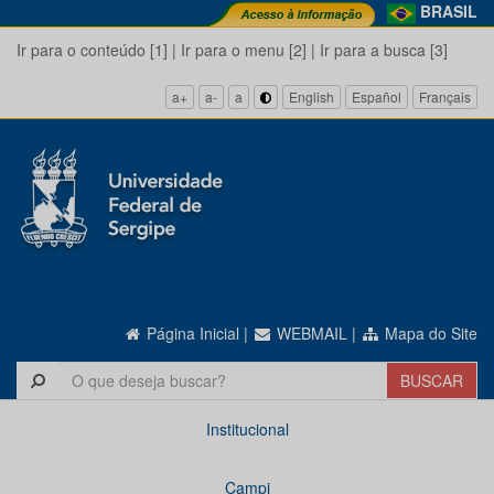
BRASIL
Ir para o conteúdo [1]
|
Ir para o menu [2]
|
Ir para a busca [3]
a+
a-
a
English
Español
Français
Página Inicial
|
WEBMAIL
|
Mapa do Site
Institucional
Campi